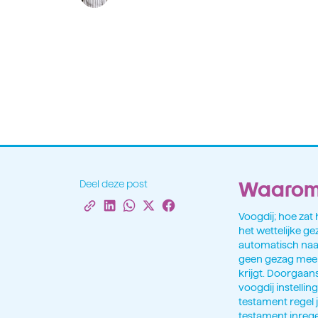
Waarom 
Deel deze post
Voogdij; hoe zat
het wettelijke ge
automatisch naar
geen gezag meer 
krijgt. Doorgaans
voogdij instelli
testament regel j
testament inrege