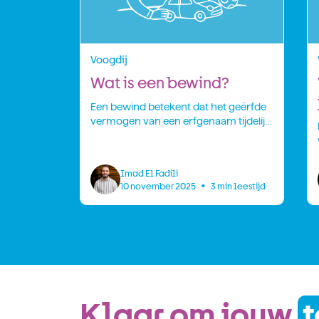
Voogdij
Wat is een bewind?
Een bewind betekent dat het geërfde
vermogen van een erfgenaam tijdelijk
wordt beheerd door een ander,
namelijk de bewindvoerder. Dat is
bedoeld voor situaties waarin een
Imad El Fadili
erfgenaam nog te jong is of (tijdelijk)
•
10 november 2025
3
 min leestijd
niet goed kan omgaan met geld.
Klaar om jouw