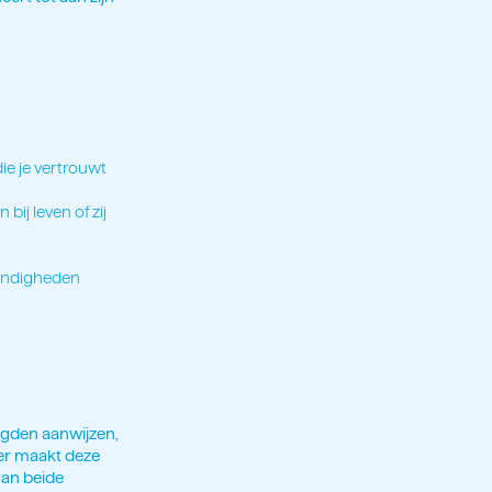
ie je vertrouwt
ij leven of zij
tandigheden
oogden aanwijzen,
hter maakt deze
van beide