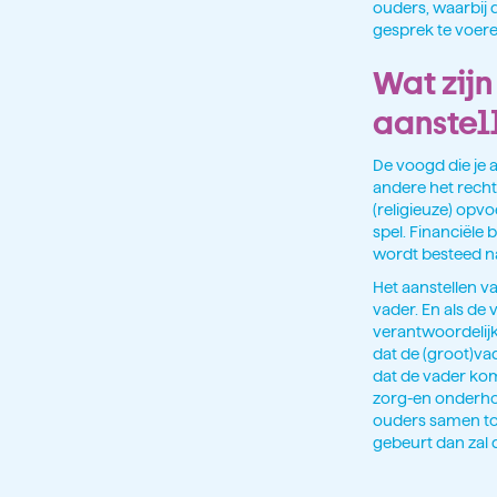
ouders, waarbij d
gesprek te voere
Wat zijn
aanstel
De voogd die je a
andere het rech
(religieuze) opv
spel. Financiële
wordt besteed na
Het aanstellen v
vader. En als de 
verantwoordelijk
dat de (groot)va
dat de vader kom
zorg-en onderhoud
ouders samen tot
gebeurt dan zal d