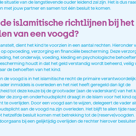
e situatie van de langstlevende ouder leidend zal zijn. Het is dus r
n met jouw partner en samen tot één besluit te komen.
 de islamitische richtlijnen bij het
len van een voogd?
anstelt, dient het kind te voorzien in een aantal rechten. Hieronder 
t op opvoeding, verzorging en financiële bescherming. Deze verzo
oeding, het onderwijs, voeding, kleding en psychologische behoeften
 bescherming houdt in dat het geld verstandig wordt beheerd, veilig
ar de behoeften van het kind.
an de voogd is in het islamitische recht de primaire verantwoordelij
vader inmiddels is overleden en het niet heeft geregeld dan ligt de
heid tot deze keuze bij de grootvader (aan de vaderskant) van het k
der de zorg-en onderhoudsplicht draagt in de Islam voor het kind
t te overlijden. Door een voogd aan te wijzen, delegeert de vader als
splicht aan de voogd na zijn overleden. Het blijft te allen tijde ra
 hetzelfde besluit komen met betrekking tot de (reserve)voogden. I
oorgaans bij een gelijktijdig overlijden de rechter hierover besluiten