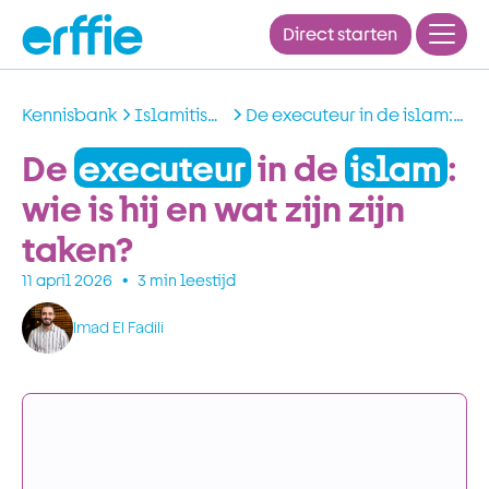
Direct starten
Kennisbank
Islamitisch
De executeur in de islam:
erfrecht
wie is hij en wat zijn zijn
De
executeur
in de
islam
:
taken?
wie is hij en wat zijn zijn
taken?
•
11 april 2026
3
 min leestijd
Imad El Fadili