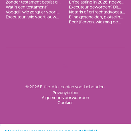
Zonder testament beslist de
Erfbelasting in 2026: hoeveel
wet. Met een testament
Wat is een testament?
houdt de fiscus écht in?
Executeur geworden? Dit
beslis jij.
Voogdij: wie zorgt er voor je
regel je in de eerste 3
Notaris of erfrechtadvocaat:
kinderen?
Executeur: wie voert jouw
maanden (checklist)
wanneer heb je wie nodig?
Bijna gescheiden, plotseling
laatste wensen uit?
overleden: erft je ex dan
Bedrijf erven: wie mag de
alsnog?
zaak na een overlijden
voortzetten?
©
2026
Erffie. Alle rechten voorbehouden.
Privacybeleid
Algemene voorwaarden
Cookies